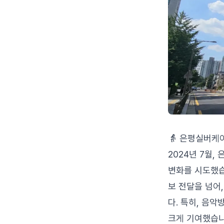
👵 은평실버케
2024년 7월
변화를 시도했습
보 전달을 넘어
다. 특히, 음
크게 기여했습니